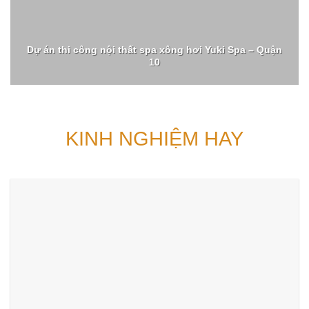
Dự án thi công nội thất spa xông hơi Yuki Spa – Quận
10
KINH NGHIỆM HAY