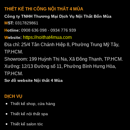
THIẾT KẾ THI CÔNG NỘI THẤT 4 MÙA
Công ty TNHH Thương Mại Dịch Vụ Nội Thất Bốn Mùa
M
ST:
0317829861
H
otline:
0908 636 098 - 0934 776 939
https://noithat4mua.com
W
ebsite:
Địa chỉ: 25/4 Tân Chánh Hiệp 8, Phường Trung Mỹ Tây,
TP.HCM.
Showroom: 199 Huỳnh Thị Na, Xã Đông Thạnh, TP.HCM.
Xưởng: 12/13 Đường số 11, Phường Bình Hưng Hòa,
TP.HCM.
Sơ đồ website Nội thất 4 Mùa
DỊCH VỤ
Thiết kế shop, cửa hàng
Thiết kế nội thất spa
Thiết kế salon tóc