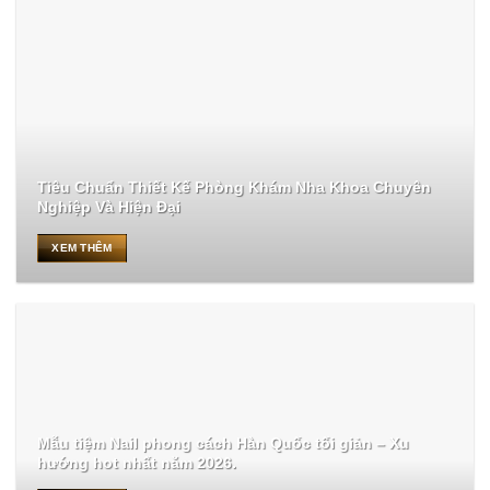
Tiêu Chuẩn Thiết Kế Phòng Khám Nha Khoa Chuyên
Nghiệp Và Hiện Đại
XEM THÊM
Mẫu tiệm Nail phong cách Hàn Quốc tối giản – Xu
hướng hot nhất năm 2026.