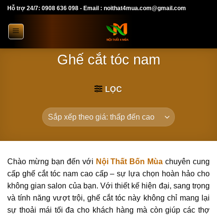
Skip
Hỗ trợ 24/7: 0908 636 098 - Email : noithat4mua.com@gmail.com
to
content
Ghế cắt tóc nam
LỌC
Chào mừng bạn đến với
Nội Thất Bốn Mùa
chuyên cung
cấp ghế cắt tóc nam cao cấp – sự lựa chọn hoàn hảo cho
không gian salon của bạn. Với thiết kế hiện đại, sang trọng
và tính năng vượt trội, ghế cắt tóc này không chỉ mang lại
sự thoải mái tối đa cho khách hàng mà còn giúp các thợ