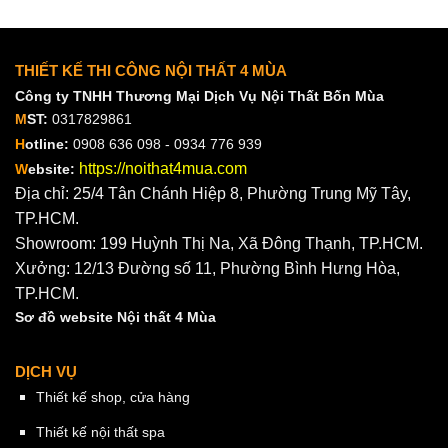
THIẾT KẾ THI CÔNG NỘI THẤT 4 MÙA
Công ty TNHH Thương Mại Dịch Vụ Nội Thất Bốn Mùa
M
ST:
0317829861
H
otline:
0908 636 098 - 0934 776 939
https://noithat4mua.com
W
ebsite:
Địa chỉ: 25/4 Tân Chánh Hiệp 8, Phường Trung Mỹ Tây,
TP.HCM.
Showroom: 199 Huỳnh Thị Na, Xã Đông Thạnh, TP.HCM.
Xưởng: 12/13 Đường số 11, Phường Bình Hưng Hòa,
TP.HCM.
Sơ đồ website Nội thất 4 Mùa
DỊCH VỤ
Thiết kế shop, cửa hàng
Thiết kế nội thất spa