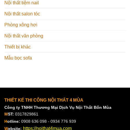
Nội thất tiệm nail
Nội thất salon tóc
Phòng xông hơi
Nội thất văn phòng
Thiết bị khác
Mẫu bọc sofa
THIẾT KẾ THI CÔNG NỘI THẤT 4 MÙA
Công ty TNHH Thương Mại Dịch Vụ Nội Thất Bốn Mùa
M
ST:
0317829861
H
otline:
0908 636 098 - 0934 776 939
https://noithat4mua.com
W
ebsite: