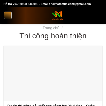
Skip
Hỗ trợ 24/7: 0908 636 098 - Email : noithat4mua.com@gmail.com
to
content
Trang chủ
/
Thi công hoàn thiện
Dự án thi công nội thất spa xông hơi Yuki Spa – Quận