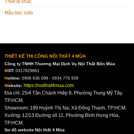
Thiết bị khác
Mẫu bọc sofa
THIẾT KẾ THI CÔNG NỘI THẤT 4 MÙA
Công ty TNHH Thương Mại Dịch Vụ Nội Thất Bốn Mùa
M
ST:
0317829861
H
otline:
0908 636 098 - 0934 776 939
https://noithat4mua.com
W
ebsite:
Địa chỉ: 25/4 Tân Chánh Hiệp 8, Phường Trung Mỹ Tây,
TP.HCM.
Showroom: 199 Huỳnh Thị Na, Xã Đông Thạnh, TP.HCM.
Xưởng: 12/13 Đường số 11, Phường Bình Hưng Hòa,
TP.HCM.
Sơ đồ website Nội thất 4 Mùa