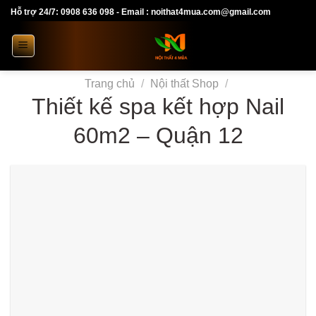
Skip
Hỗ trợ 24/7: 0908 636 098 - Email : noithat4mua.com@gmail.com
to
content
Trang chủ
/
Nội thất Shop
/
Thiết kế spa kết hợp Nail
60m2 – Quận 12