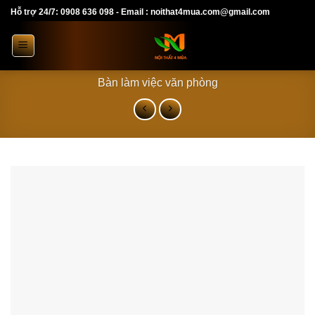
Skip
Hỗ trợ 24/7: 0908 636 098 - Email : noithat4mua.com@gmail.com
to
content
Bàn làm việc văn phòng