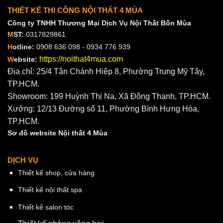
THIẾT KẾ THI CÔNG NỘI THẤT 4 MÙA
Công ty TNHH Thương Mại Dịch Vụ Nội Thất Bốn Mùa
M
ST:
0317829861
H
otline:
0908 636 098 - 0934 776 939
https://noithat4mua.com
W
ebsite:
Địa chỉ: 25/4 Tân Chánh Hiệp 8, Phường Trung Mỹ Tây,
TP.HCM.
Showroom: 199 Huỳnh Thị Na, Xã Đông Thạnh, TP.HCM.
Xưởng: 12/13 Đường số 11, Phường Bình Hưng Hòa,
TP.HCM.
Sơ đồ website Nội thất 4 Mùa
DỊCH VỤ
Thiết kế shop, cửa hàng
Thiết kế nội thất spa
Thiết kế salon tóc