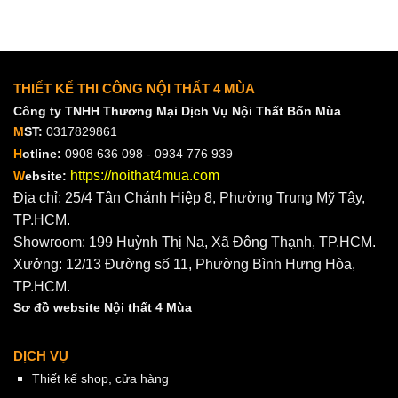
THIẾT KẾ THI CÔNG NỘI THẤT 4 MÙA
Công ty TNHH Thương Mại Dịch Vụ Nội Thất Bốn Mùa
M
ST:
0317829861
H
otline:
0908 636 098 - 0934 776 939
https://noithat4mua.com
W
ebsite:
Địa chỉ: 25/4 Tân Chánh Hiệp 8, Phường Trung Mỹ Tây,
TP.HCM.
Showroom: 199 Huỳnh Thị Na, Xã Đông Thạnh, TP.HCM.
Xưởng: 12/13 Đường số 11, Phường Bình Hưng Hòa,
TP.HCM.
Sơ đồ website Nội thất 4 Mùa
DỊCH VỤ
Thiết kế shop, cửa hàng