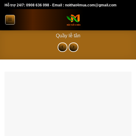
Skip
Hỗ trợ 24/7: 0908 636 098 - Email : noithat4mua.com@gmail.com
to
content
Quầy lễ tân