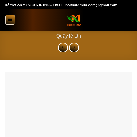
Skip
Hỗ trợ 24/7: 0908 636 098 - Email : noithat4mua.com@gmail.com
to
content
Quầy lễ tân