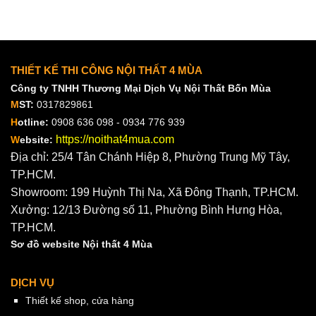
THIẾT KẾ THI CÔNG NỘI THẤT 4 MÙA
Công ty TNHH Thương Mại Dịch Vụ Nội Thất Bốn Mùa
M
ST:
0317829861
H
otline:
0908 636 098 - 0934 776 939
https://noithat4mua.com
W
ebsite:
Địa chỉ: 25/4 Tân Chánh Hiệp 8, Phường Trung Mỹ Tây,
TP.HCM.
Showroom: 199 Huỳnh Thị Na, Xã Đông Thạnh, TP.HCM.
Xưởng: 12/13 Đường số 11, Phường Bình Hưng Hòa,
TP.HCM.
Sơ đồ website Nội thất 4 Mùa
DỊCH VỤ
Thiết kế shop, cửa hàng