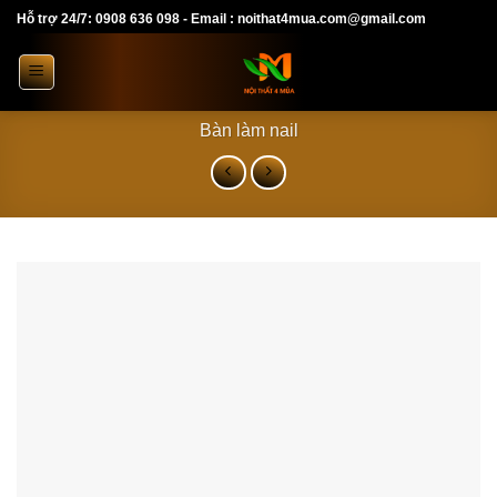
Skip
Hỗ trợ 24/7: 0908 636 098 - Email : noithat4mua.com@gmail.com
to
content
Bàn làm nail