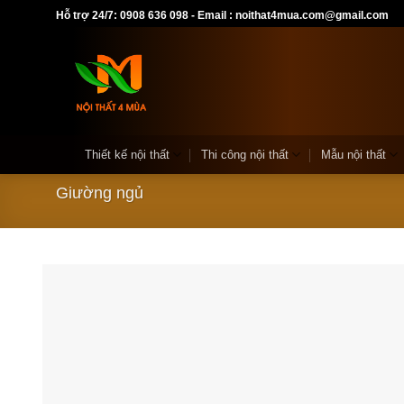
Skip
Hỗ trợ 24/7: 0908 636 098 - Email : noithat4mua.com@gmail.com
to
content
Thiết kế nội thất
Thi công nội thất
Mẫu nội thất
Giường ngủ