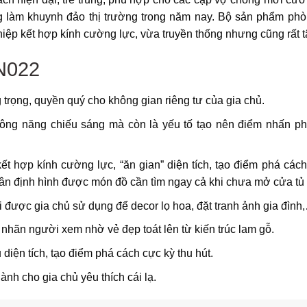
 làm khuynh đảo thị trường trong năm nay. Bộ sản phẩm ph
hiệp kết hợp kính cường lực, vừa truyền thống nhưng cũng rất t
N022
rọng, quyền quý cho không gian riêng tư của gia chủ.
công năng chiếu sáng mà còn là yếu tố tạo nên điểm nhấn p
 kết hợp kính cường lực, “ăn gian” diện tích, tạo điểm phá các
hân định hình được món đồ cần tìm ngay cả khi chưa mở cửa tủ
i được gia chủ sử dụng để decor lọ hoa, đặt tranh ảnh gia đình
n nhãn người xem nhờ vẻ đẹp toát lên từ kiến trúc lam gỗ.
 diện tích, tạo điểm phá cách cực kỳ thu hút.
nh cho gia chủ yêu thích cái lạ.