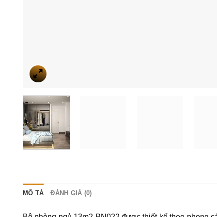
MÔ TẢ
ĐÁNH GIÁ (0)
Bộ phòng ngủ 13m2 PN022 được thiết kế theo phong các