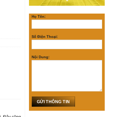
Họ Tên:
Số Điện Thoại:
Nội Dung:
i. Đây cũng