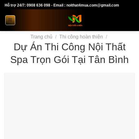
Skip
Hỗ trợ 24/7: 0908 636 098 - Email : noithat4mua.com@gmail.com
to
content
Trang chủ
/
Thi công hoàn thiện
/
Dự Án Thi Công Nội Thất
Spa Trọn Gói Tại Tân Bình