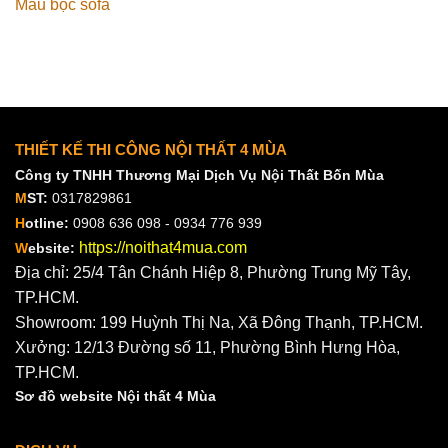
Mẫu bọc sofa
THIẾT KẾ THI CÔNG NỘI THẤT 4 MÙA
Công ty TNHH Thương Mại Dịch Vụ Nội Thất Bốn Mùa
M
ST:
0317829861
H
otline:
0908 636 098 - 0934 776 939
https://noithat4mua.com
W
ebsite:
Địa chỉ: 25/4 Tân Chánh Hiệp 8, Phường Trung Mỹ Tây,
TP.HCM.
Showroom: 199 Huỳnh Thị Na, Xã Đông Thạnh, TP.HCM.
Xưởng: 12/13 Đường số 11, Phường Bình Hưng Hòa,
TP.HCM.
Sơ đồ website Nội thất 4 Mùa