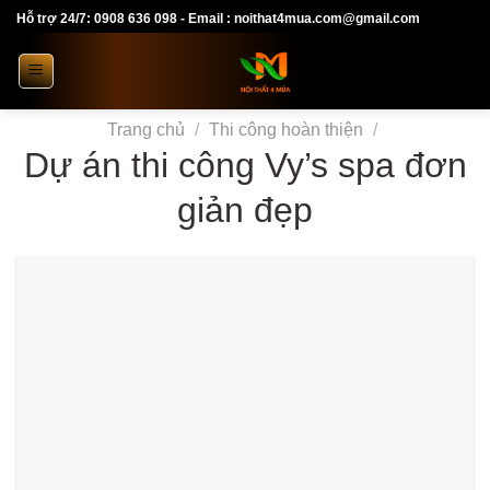
Skip
Hỗ trợ 24/7: 0908 636 098 - Email : noithat4mua.com@gmail.com
to
content
Trang chủ
/
Thi công hoàn thiện
/
Dự án thi công Vy’s spa đơn
giản đẹp