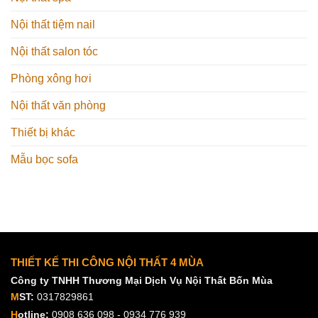
Nội thất tiệm nail
Nội thất salon tóc
Phòng xông hơi
Nội thất văn phòng
Thiết bị khác
Mẫu bọc sofa
THIẾT KẾ THI CÔNG NỘI THẤT 4 MÙA
Công ty TNHH Thương Mại Dịch Vụ Nội Thất Bốn Mùa
M
ST:
0317829861
H
otline:
0908 636 098 - 0934 776 939