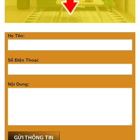
Họ Tên:
Số Điện Thoại:
Nội Dung: