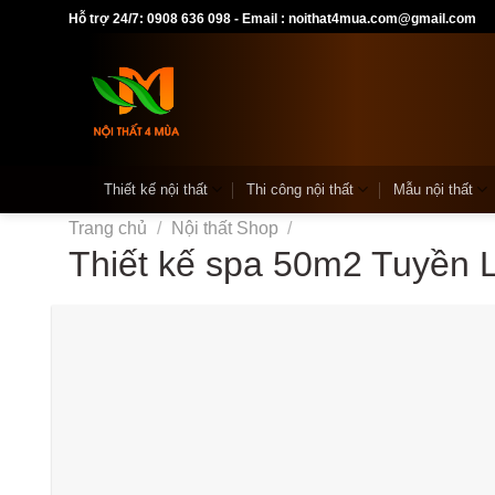
Skip
Hỗ trợ 24/7: 0908 636 098 - Email : noithat4mua.com@gmail.com
to
content
Thiết kế nội thất
Thi công nội thất
Mẫu nội thất
Trang chủ
/
Nội thất Shop
/
Thiết kế spa 50m2 Tuyền 