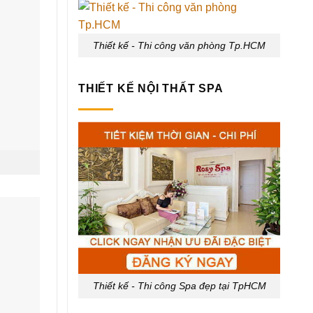
Thiết kế - Thi công Spa đẹp tại TpHCM
DANH MỤC SẢN PHẨM
Nội thất spa
Nội thất tiệm nail
Nội thất salon tóc