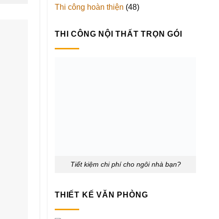
Thi công hoàn thiện
(48)
THI CÔNG NỘI THẤT TRỌN GÓI
Tiết kiệm chi phí cho ngôi nhà bạn?
THIẾT KẾ VĂN PHÒNG
Thiết kế - Thi công văn phòng Tp.HCM
THIẾT KẾ NỘI THẤT SPA