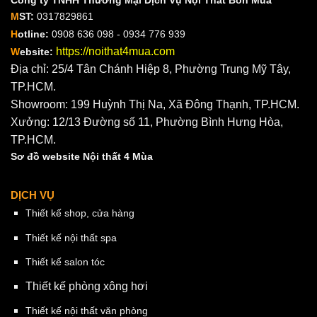
Công ty TNHH Thương Mại Dịch Vụ Nội Thất Bốn Mùa
M
ST:
0317829861
H
otline:
0908 636 098 - 0934 776 939
https://noithat4mua.com
W
ebsite:
Địa chỉ: 25/4 Tân Chánh Hiệp 8, Phường Trung Mỹ Tây,
TP.HCM.
Showroom: 199 Huỳnh Thị Na, Xã Đông Thạnh, TP.HCM.
Xưởng: 12/13 Đường số 11, Phường Bình Hưng Hòa,
TP.HCM.
Sơ đồ website Nội thất 4 Mùa
DỊCH VỤ
Thiết kế shop, cửa hàng
Thiết kế nội thất spa
Thiết kế salon tóc
Thiết kế phòng xông hơi
Thiết kế nội thất văn phòng