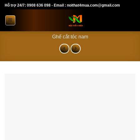
Skip
Hỗ trợ 24/7: 0908 636 098 - Email : noithat4mua.com@gmail.com
to
content
Ghế cắt tóc nam