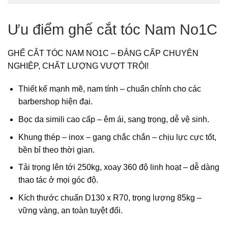
Ưu điểm ghế cắt tóc Nam No1C
GHẾ CẮT TÓC NAM NO1C – ĐẲNG CẤP CHUYÊN
NGHIỆP, CHẤT LƯỢNG VƯỢT TRỘI!
Thiết kế mạnh mẽ, nam tính – chuẩn chỉnh cho các
barbershop hiện đại.
Bọc da simili cao cấp – êm ái, sang trọng, dễ vệ sinh.
Khung thép – inox – gang chắc chắn – chịu lực cực tốt,
bền bỉ theo thời gian.
Tải trọng lên tới 250kg, xoay 360 độ linh hoạt – dễ dàng
thao tác ở mọi góc độ.
Kích thước chuẩn D130 x R70, trọng lượng 85kg –
vững vàng, an toàn tuyệt đối.