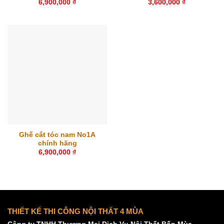
6,900,000
₫
3,600,000
₫
Ghế cắt tóc nam No1A
chính hãng
6,900,000
₫
THIẾT KẾ THI CÔNG NỘI THẤT 4 MÙA