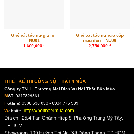
Ghế cắt tóc nữ giá rẻ –
Ghế cắt tóc nữ cao cấp
NU01
màu đen – NU06
1,600,000
₫
2,750,000
₫
THIẾT KẾ THI CÔNG NỘI THẤT 4 MÙA
Công ty TNHH Thương Mại Dịch Vụ Nội Thất Bốn Mùa
M
ST:
0317829861
H
otline:
0908 636 098 - 0934 776 939
https://noithat4mua.com
W
ebsite:
Địa chỉ: 25/4 Tân Chánh Hiệp 8, Phường Trung Mỹ Tây,
TP.HCM.
Showroom: 199 Huỳnh Thị Na, Xã Đông Thạnh, TP.HCM.