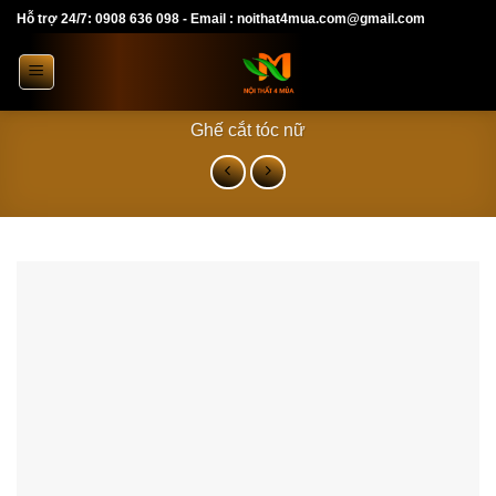
Skip
Hỗ trợ 24/7: 0908 636 098 - Email : noithat4mua.com@gmail.com
to
content
Ghế cắt tóc nữ