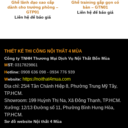
Ghế lãnh đạo cao cấp
Ghế training gấp gọn có
dành cho trưởng phòng –
bàn – GTN01
GTP01
Liên hệ để báo giá
Liên hệ để báo giá
THIẾT KẾ THI CÔNG NỘI THẤT 4 MÙA
Công ty TNHH Thương Mại Dịch Vụ Nội Thất Bốn Mùa
M
ST:
0317829861
H
otline:
0908 636 098 - 0934 776 939
https://noithat4mua.com
W
ebsite:
Địa chỉ: 25/4 Tân Chánh Hiệp 8, Phường Trung Mỹ Tây,
TP.HCM.
Showroom: 199 Huỳnh Thị Na, Xã Đông Thạnh, TP.HCM.
Xưởng: 12/13 Đường số 11, Phường Bình Hưng Hòa,
TP.HCM.
Sơ đồ website Nội thất 4 Mùa