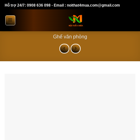
Skip
Hỗ trợ 24/7: 0908 636 098 - Email : noithat4mua.com@gmail.com
to
content
Ghế văn phòng