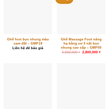
Ghế foot bọc nhung màu
Ghế Massage Foot nâng
cam đất – GMF19
hạ bằng cơ 3 nất bọc
nhung cao cấp – GMF05
Liên hệ để báo giá
Giá
Giá
3,000,000
₫
2,800,000
₫
gốc
hiện
là:
tại
3,000,000 ₫.
là:
2,800