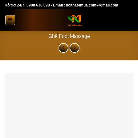
Skip
Hỗ trợ 24/7: 0908 636 098 - Email : noithat4mua.com@gmail.com
to
content
Ghế Foot Massage