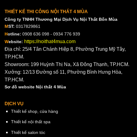
THIẾT KẾ THI CÔNG NỘI THẤT 4 MÙA
Công ty TNHH Thương Mại Dịch Vụ Nội Thất Bốn Mùa
M
ST:
0317829861
H
otline:
0908 636 098 - 0934 776 939
https://noithat4mua.com
W
ebsite:
Địa chỉ: 25/4 Tân Chánh Hiệp 8, Phường Trung Mỹ Tây,
TP.HCM.
Showroom: 199 Huỳnh Thị Na, Xã Đông Thạnh, TP.HCM.
Xưởng: 12/13 Đường số 11, Phường Bình Hưng Hòa,
TP.HCM.
Sơ đồ website Nội thất 4 Mùa
DỊCH VỤ
Thiết kế shop, cửa hàng
Thiết kế nội thất spa
Thiết kế salon tóc