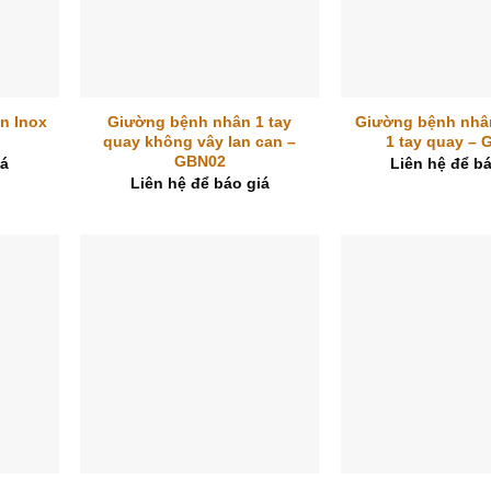
+
+
n Inox
Giường bệnh nhân 1 tay
Giường bệnh nhâ
quay không vây lan can –
1 tay quay –
GBN02
iá
Liên hệ để bá
Liên hệ để báo giá
+
+