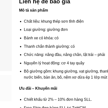
Liên hệ để báo giá
Mô tả sản phẩm
Chất liệu: khung thép sơn tĩnh điện
Loại giường: giường đơn
Bánh xe có khóa: có
Thanh chắn thành giường: có
Chức năng: nâng đầu, nâng chân, lật trái – phải
Nguyên lý hoạt động: cơ 4 tay quây
Bộ giường gồm: khung giường, vạt giường, than
nước biển, bàn ăn, bô, nệm xơ dừa ép 1 lớp mút
Ưu đãi – Khuyến mãi
Chiết khấu từ 2% – 10% đơn hàng SLL.
Free Ship đơn hàng SLL tại TpHCM.