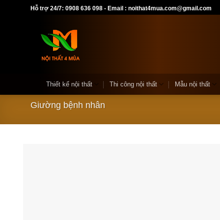
Skip
Hỗ trợ 24/7: 0908 636 098 - Email : noithat4mua.com@gmail.com
to
content
Thiết kế nội thất
Thi công nội thất
Mẫu nội thất
Giường bệnh nhân