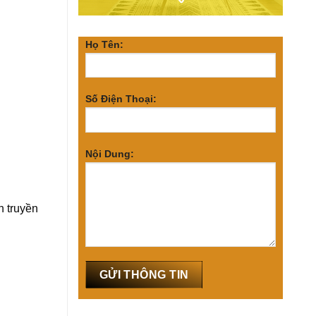
Họ Tên:
Số Điện Thoại:
Nội Dung:
h truyền