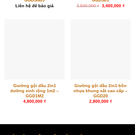
GGDSN05
GGDS01
Giá
Giá
Liên hệ để báo giá
3,500,000
₫
3,400,000
₫
gốc
hiện
là:
tại
3,500,000 ₫.
là:
3,400
Giường gội đầu 2in1
Giường gội đầu 2in1 bồn
dưỡng sinh rộng 1m2 –
nhựa khung sắt cao cấp –
GGD1M2
GGD20
4,800,000
₫
2,800,000
₫