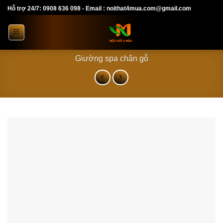
Skip
Hỗ trợ 24/7: 0908 636 098 - Email : noithat4mua.com@gmail.com
to
content
Giường spa chân gỗ