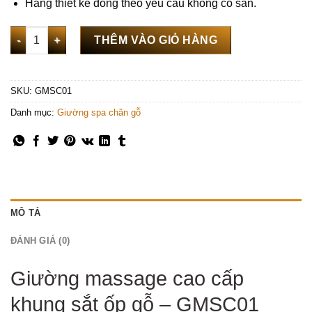
Hàng thiết kế đóng theo yêu cầu không có sẵn.
Giường massage cao cấp khung sắt ốp gỗ - GMSC01 số lượng
THÊM VÀO GIỎ HÀNG
SKU:
GMSC01
Danh mục:
Giường spa chân gỗ
MÔ TẢ
ĐÁNH GIÁ (0)
Giường massage cao cấp
khung sắt ốp gỗ – GMSC01