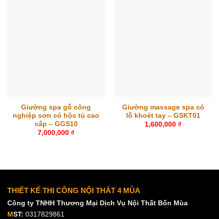
Giường spa gỗ công
Giường massage spa có
nghiệp sơn có hộc tủ cao
lỗ khoét tay – GSKT01
cấp – GGS10
1,600,000
₫
7,000,000
₫
THIẾT KẾ THI CÔNG NỘI THẤT 4 MÙA
Công ty TNHH Thương Mại Dịch Vụ Nội Thất Bốn Mùa
M
ST:
0317829861