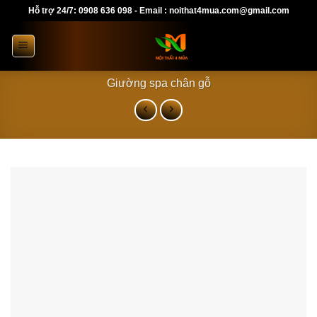
Skip
Hỗ trợ 24/7: 0908 636 098 - Email : noithat4mua.com@gmail.com
to
content
Giường spa chân gỗ