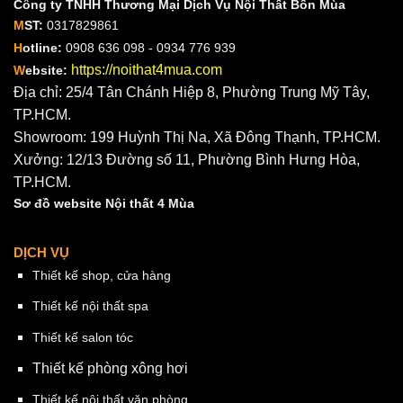
Công ty TNHH Thương Mại Dịch Vụ Nội Thất Bốn Mùa
M
ST:
0317829861
H
otline:
0908 636 098 - 0934 776 939
https://noithat4mua.com
W
ebsite:
Địa chỉ: 25/4 Tân Chánh Hiệp 8, Phường Trung Mỹ Tây,
TP.HCM.
Showroom: 199 Huỳnh Thị Na, Xã Đông Thạnh, TP.HCM.
Xưởng: 12/13 Đường số 11, Phường Bình Hưng Hòa,
TP.HCM.
Sơ đồ website Nội thất 4 Mùa
DỊCH VỤ
Thiết kế shop, cửa hàng
Thiết kế nội thất spa
Thiết kế salon tóc
Thiết kế phòng xông hơi
Thiết kế nội thất văn phòng