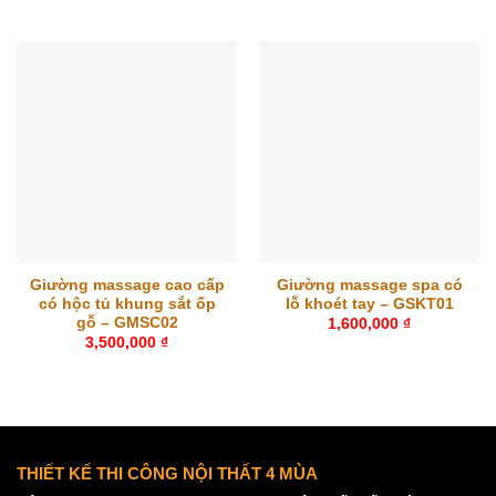
Giường massage cao cấp
Giường massage spa có
có hộc tủ khung sắt ốp
lỗ khoét tay – GSKT01
gỗ – GMSC02
1,600,000
₫
3,500,000
₫
THIẾT KẾ THI CÔNG NỘI THẤT 4 MÙA