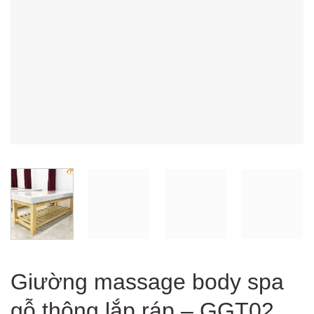
Giường massage body spa
gỗ thông lắp ráp – GGT02