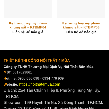
Kệ trưng bày mỹ phẩm
Kệ trưng bày mỹ phẩm
khung sắt – KTBMP04
khung sắt – KTBMP06
Liên hệ để báo giá
Liên hệ để báo giá
THIẾT KẾ THI CÔNG NỘI THẤT 4 MÙA
Công ty TNHH Thương Mại Dịch Vụ Nội Thất Bốn Mùa
M
ST:
0317829861
H
otline:
0908 636 098 - 0934 776 939
https://noithat4mua.com
W
ebsite:
Địa chỉ: 25/4 Tân Chánh Hiệp 8, Phường Trung Mỹ Tây,
TP.HCM.
Showroom: 199 Huỳnh Thị Na, Xã Đông Thạnh, TP.HCM.
Xưởng: 12/13 Đường số 11, Phường Bình Hưng Hòa,