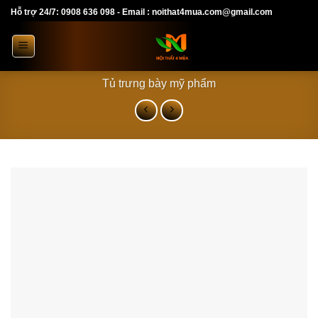
Skip
Hỗ trợ 24/7: 0908 636 098 - Email : noithat4mua.com@gmail.com
to
content
Tủ trưng bày mỹ phẩm