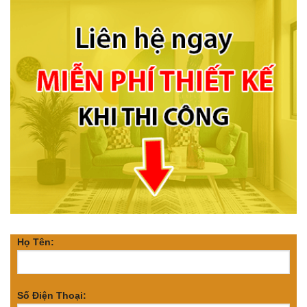
Họ Tên:
Số Điện Thoại: