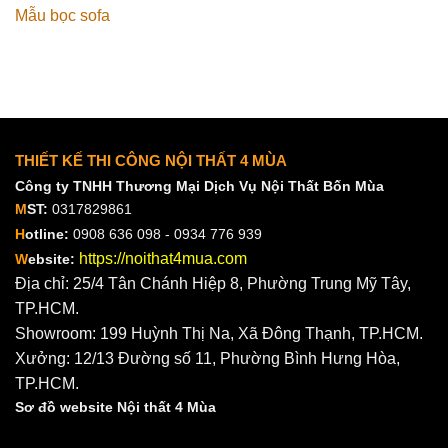
Mẫu bọc sofa
THIẾT KẾ THI CÔNG NỘI THẤT 4 MÙA
Công ty TNHH Thương Mại Dịch Vụ Nội Thất Bốn Mùa
M
ST:
0317829861
H
otline:
0908 636 098 - 0934 776 939
https://noithat4mua.com
W
ebsite:
Địa chỉ: 25/4 Tân Chánh Hiệp 8, Phường Trung Mỹ Tây,
TP.HCM.
Showroom: 199 Huỳnh Thị Na, Xã Đông Thạnh, TP.HCM.
Xưởng: 12/13 Đường số 11, Phường Bình Hưng Hòa,
TP.HCM.
Sơ đồ website Nội thất 4 Mùa