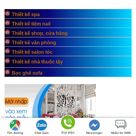
Thiết kế spa
Thiết kế tiệm nail
Thiết kế shop, cửa hàng
Thiết kế văn phòng
Thiết kế salon tóc
Thiết kế nhà thuốc tây
Bọc ghế sofa
Gọi điện
Tìm đường
Chat Zalo
Messenger
Nhắn tin SMS