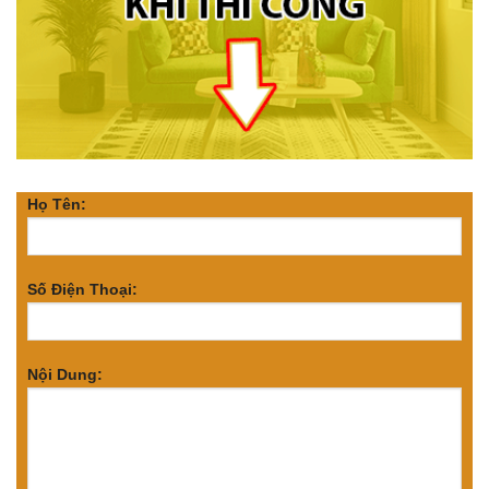
Họ Tên:
Số Điện Thoại:
Nội Dung: