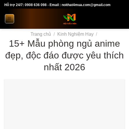
Skip
Hỗ trợ 24/7: 0908 636 098 - Email : noithat4mua.com@gmail.com
to
content
Trang chủ
/
Kinh Nghiệm Hay
/
15+ Mẫu phòng ngủ anime
đẹp, độc đáo được yêu thích
nhất 2026