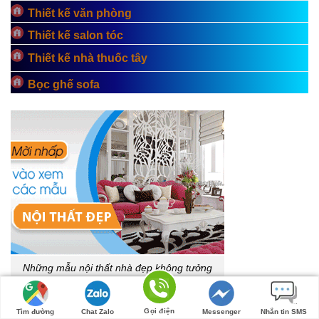
Thiết kế văn phòng
Thiết kế salon tóc
Thiết kế nhà thuốc tây
Bọc ghế sofa
Những mẫu nội thất nhà đẹp không tưởng
BÀI VIẾT MỚI
Gọi điện
Tìm đường
Chat Zalo
Messenger
Nhắn tin SMS