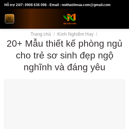
Skip
Hỗ trợ 24/7: 0908 636 098 - Email : noithat4mua.com@gmail.com
to
content
Trang chủ
/
Kinh Nghiệm Hay
/
20+ Mẫu thiết kế phòng ngủ
cho trẻ sơ sinh đẹp ngộ
nghĩnh và đáng yêu