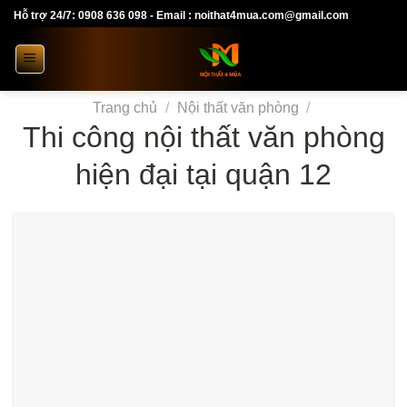
Skip
Hỗ trợ 24/7: 0908 636 098 - Email : noithat4mua.com@gmail.com
to
content
Trang chủ
/
Nội thất văn phòng
/
Thi công nội thất văn phòng
hiện đại tại quận 12