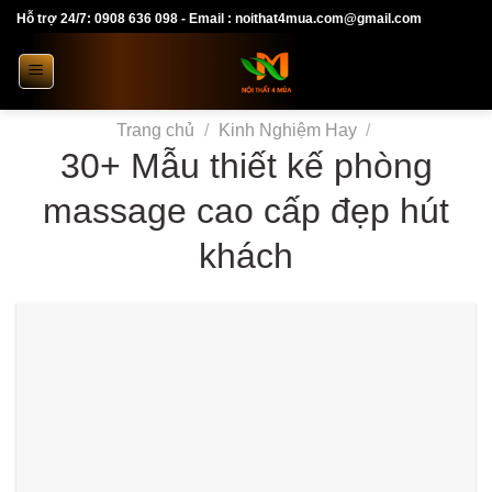
Skip
Hỗ trợ 24/7: 0908 636 098 - Email : noithat4mua.com@gmail.com
to
content
Trang chủ
/
Kinh Nghiệm Hay
/
30+ Mẫu thiết kế phòng
massage cao cấp đẹp hút
khách