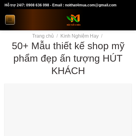
Skip
Hỗ trợ 24/7: 0908 636 098 - Email : noithat4mua.com@gmail.com
to
content
Trang chủ
/
Kinh Nghiệm Hay
/
50+ Mẫu thiết kế shop mỹ
phẩm đẹp ấn tượng HÚT
KHÁCH