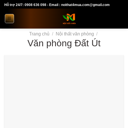
Skip
Hỗ trợ 24/7: 0908 636 098 - Email : noithat4mua.com@gmail.com
to
content
Trang chủ
/
Nội thất văn phòng
/
Văn phòng Đất Út