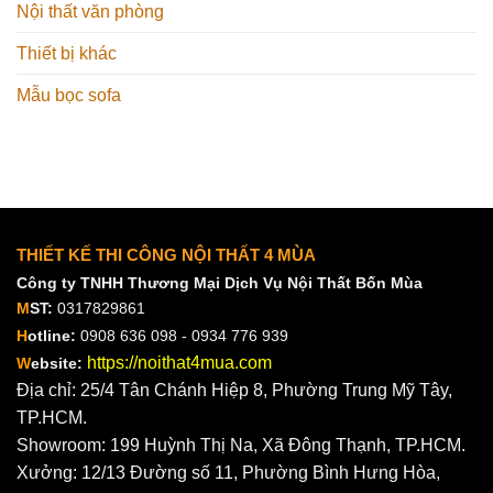
Nội thất văn phòng
Thiết bị khác
Mẫu bọc sofa
THIẾT KẾ THI CÔNG NỘI THẤT 4 MÙA
Công ty TNHH Thương Mại Dịch Vụ Nội Thất Bốn Mùa
M
ST:
0317829861
H
otline:
0908 636 098 - 0934 776 939
https://noithat4mua.com
W
ebsite:
Địa chỉ: 25/4 Tân Chánh Hiệp 8, Phường Trung Mỹ Tây,
TP.HCM.
Showroom: 199 Huỳnh Thị Na, Xã Đông Thạnh, TP.HCM.
Xưởng: 12/13 Đường số 11, Phường Bình Hưng Hòa,