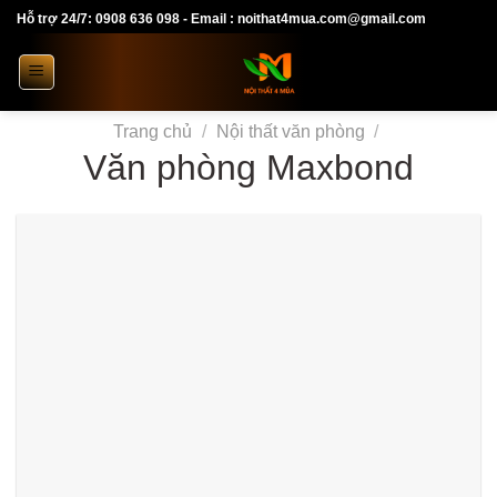
Skip
Hỗ trợ 24/7: 0908 636 098 - Email : noithat4mua.com@gmail.com
to
content
Trang chủ
/
Nội thất văn phòng
/
Văn phòng Maxbond