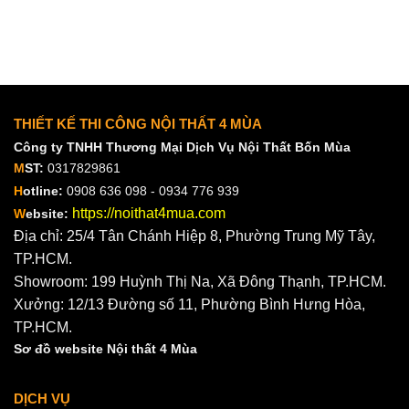
THIẾT KẾ THI CÔNG NỘI THẤT 4 MÙA
Công ty TNHH Thương Mại Dịch Vụ Nội Thất Bốn Mùa
M
ST:
0317829861
H
otline:
0908 636 098 - 0934 776 939
https://noithat4mua.com
W
ebsite:
Địa chỉ: 25/4 Tân Chánh Hiệp 8, Phường Trung Mỹ Tây,
TP.HCM.
Showroom: 199 Huỳnh Thị Na, Xã Đông Thạnh, TP.HCM.
Xưởng: 12/13 Đường số 11, Phường Bình Hưng Hòa,
TP.HCM.
Sơ đồ website Nội thất 4 Mùa
DỊCH VỤ