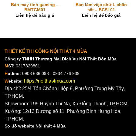
Bàn máy tính gaming –
Bàn làm việc chữ L chân
BMTGM01
sắt – BCSL01
Liên hệ để báo giá
Liên hệ để báo giá
THIẾT KẾ THI CÔNG NỘI THẤT 4 MÙA
Công ty TNHH Thương Mại Dịch Vụ Nội Thất Bốn Mùa
M
ST:
0317829861
H
otline:
0908 636 098 - 0934 776 939
https://noithat4mua.com
W
ebsite:
Địa chỉ: 25/4 Tân Chánh Hiệp 8, Phường Trung Mỹ Tây,
TP.HCM.
Showroom: 199 Huỳnh Thị Na, Xã Đông Thạnh, TP.HCM.
Xưởng: 12/13 Đường số 11, Phường Bình Hưng Hòa,
TP.HCM.
Sơ đồ website Nội thất 4 Mùa