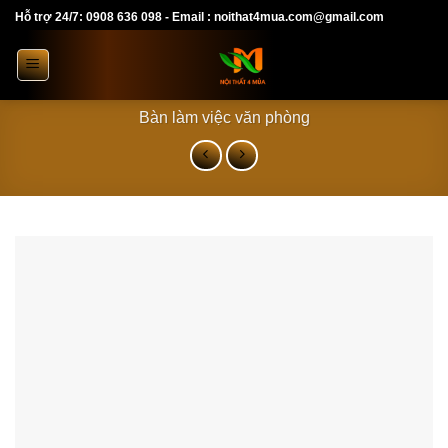
Skip
Hỗ trợ 24/7: 0908 636 098 - Email : noithat4mua.com@gmail.com
to
content
Bàn làm việc văn phòng