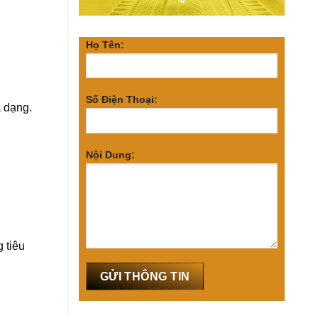
Họ Tên:
Số Điện Thoại:
a dạng.
Nội Dung:
 tiêu