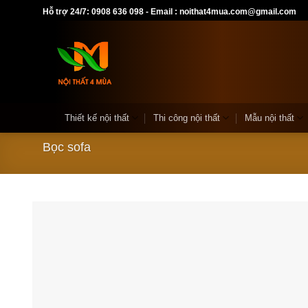
Skip
Hỗ trợ 24/7: 0908 636 098 - Email : noithat4mua.com@gmail.com
to
content
Thiết kế nội thất
Thi công nội thất
Mẫu nội thất
Bọc sofa