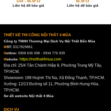
1m4 – BLSF12
BLSF13
Liên hệ để báo giá
Liên hệ để báo giá
THIẾT KẾ THI CÔNG NỘI THẤT 4 MÙA
Công ty TNHH Thương Mại Dịch Vụ Nội Thất Bốn Mùa
M
ST:
0317829861
H
otline:
0908 636 098 - 0934 776 939
https://noithat4mua.com
W
ebsite:
Địa chỉ: 25/4 Tân Chánh Hiệp 8, Phường Trung Mỹ Tây,
TP.HCM.
Showroom: 199 Huỳnh Thị Na, Xã Đông Thạnh, TP.HCM.
Xưởng: 12/13 Đường số 11, Phường Bình Hưng Hòa,
TP.HCM.
Sơ đồ website Nội thất 4 Mùa
DỊCH VỤ