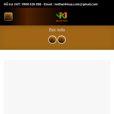
Skip
Hỗ trợ 24/7: 0908 636 098 - Email : noithat4mua.com@gmail.com
to
content
Bọc sofa