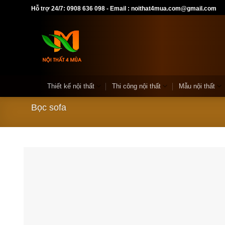
Skip
Hỗ trợ 24/7: 0908 636 098 - Email : noithat4mua.com@gmail.com
to
content
Thiết kế nội thất
Thi công nội thất
Mẫu nội thất
Bọc sofa