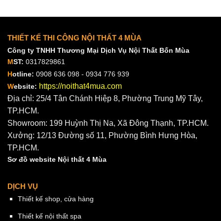
THIẾT KẾ THI CÔNG NỘI THẤT 4 MÙA
Công ty TNHH Thương Mại Dịch Vụ Nội Thất Bốn Mùa
M
ST:
0317829861
H
otline:
0908 636 098 - 0934 776 939
https://noithat4mua.com
W
ebsite:
Địa chỉ: 25/4 Tân Chánh Hiệp 8, Phường Trung Mỹ Tây,
TP.HCM.
Showroom: 199 Huỳnh Thị Na, Xã Đông Thạnh, TP.HCM.
Xưởng: 12/13 Đường số 11, Phường Bình Hưng Hòa,
TP.HCM.
Sơ đồ website Nội thất 4 Mùa
DỊCH VỤ
Thiết kế shop, cửa hàng
Thiết kế nội thất spa