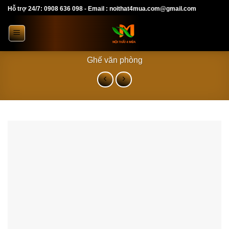
Skip
Hỗ trợ 24/7: 0908 636 098 - Email : noithat4mua.com@gmail.com
to
content
Ghế văn phòng