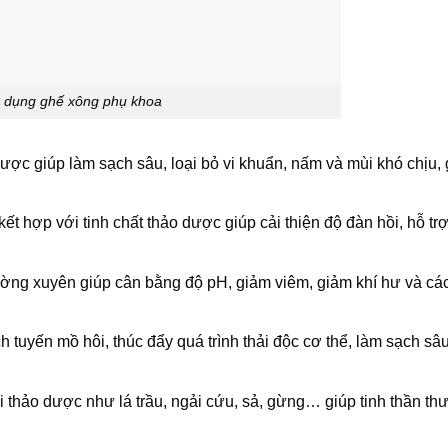
 dụng ghế xông phụ khoa
ợc giúp làm sạch sâu, loại bỏ vi khuẩn, nấm và mùi khó chịu,
ết hợp với tinh chất thảo dược giúp cải thiện độ đàn hồi, hỗ trợ
ng xuyên giúp cân bằng độ pH, giảm viêm, giảm khí hư và các
 tuyến mồ hôi, thúc đẩy quá trình thải độc cơ thể, làm sạch sâ
thảo dược như lá trầu, ngải cứu, sả, gừng… giúp tinh thần thư