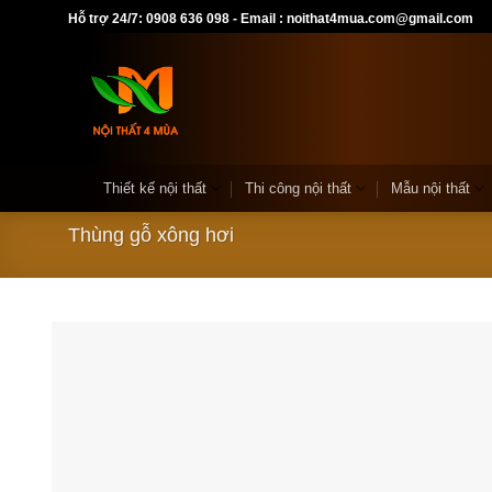
Skip
Hỗ trợ 24/7: 0908 636 098 - Email : noithat4mua.com@gmail.com
to
content
Thiết kế nội thất
Thi công nội thất
Mẫu nội thất
Thùng gỗ xông hơi