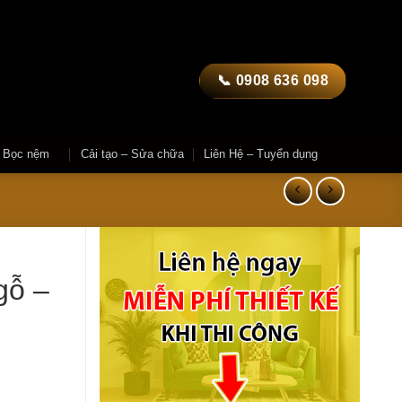
📞 0908 636 098
– Bọc nệm
Cải tạo – Sửa chữa
Liên Hệ – Tuyển dụng
gỗ –