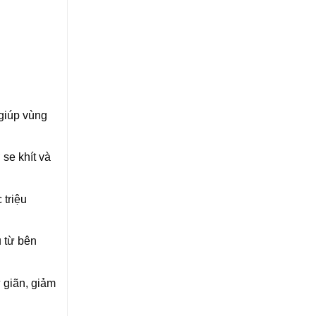
 giúp vùng
 se khít và
 triệu
u từ bên
 giãn, giảm