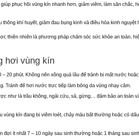
 giúp phục hồi vùng kín nhanh hơn, giảm viêm, làm săn chắc, hỗ
 thông khí huyết, giảm đau bụng kinh và điều hòa kinh nguyệt 
ợc thiên nhiên là phương pháp chăm sóc sức khỏe an toàn, hi
g hơi vùng kín
0 – 20 phút. Không nên xông quá lâu để tránh bị mất nước hoặc
. Tránh để hơi nước trực tiếp làm bỏng da vùng nhạy cảm.
ược như lá trầu không, ngải cứu, sả, gừng… đảm bảo an toàn v
 vùng kín đang bị viêm loét, chảy máu bất thường hoặc có dấu
n đợi ít nhất 7 – 10 ngày sau sinh thường hoặc 1 tháng sau si