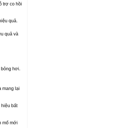
 trợ co hồi
hiệu quả.
ệu quả và
 bỏng hơi.
à mang lại
 hiệu bất
nh mổ mới