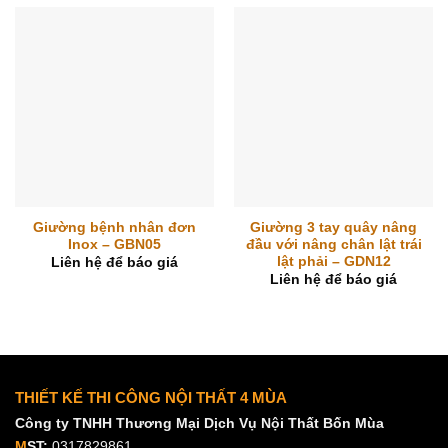
Giường bệnh nhân đơn
Giường 3 tay quây nâng
Inox – GBN05
đầu với nâng chân lật trái
lật phải – GDN12
Liên hệ để báo giá
Liên hệ để báo giá
THIẾT KẾ THI CÔNG NỘI THẤT 4 MÙA
Công ty TNHH Thương Mại Dịch Vụ Nội Thất Bốn Mùa
M
ST:
0317829861