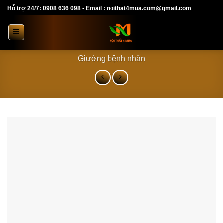
Skip
Hỗ trợ 24/7: 0908 636 098 - Email : noithat4mua.com@gmail.com
to
content
Giường bệnh nhân