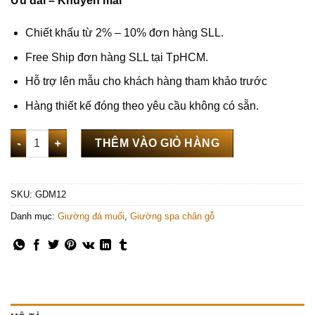
Ưu đãi – Khuyến mãi
Chiết khấu từ 2% – 10% đơn hàng SLL.
Free Ship đơn hàng SLL tại TpHCM.
Hỗ trợ lên mẫu cho khách hàng tham khảo trước
Hàng thiết kế đóng theo yêu cầu không có sẵn.
Giường đá muối himalaya 21 viên bọc nệm viền - GDM12 số lư
THÊM VÀO GIỎ HÀNG
SKU:
GDM12
Danh mục:
Giường đá muối
,
Giường spa chân gỗ