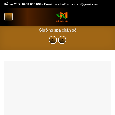
Skip
Hỗ trợ 24/7: 0908 636 098 - Email : noithat4mua.com@gmail.com
to
content
Giường spa chân gỗ