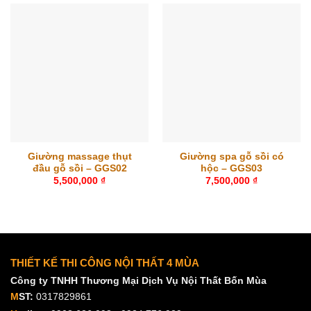
Giường massage thụt
Giường spa gỗ sồi có
đầu gỗ sồi – GGS02
hộc – GGS03
5,500,000
₫
7,500,000
₫
THIẾT KẾ THI CÔNG NỘI THẤT 4 MÙA
Công ty TNHH Thương Mại Dịch Vụ Nội Thất Bốn Mùa
M
ST:
0317829861