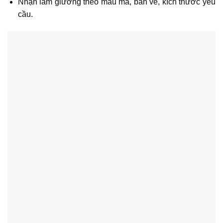
Nhận làm giường theo mẫu mã, bản vẽ, kích thước yêu
cầu.