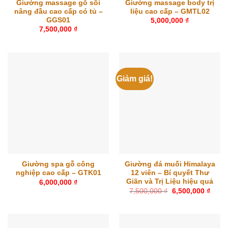
Giường massage gỗ sồi
Giường massage body trị
nâng đầu cao cấp có tủ –
liệu cao cấp – GMTL02
GGS01
5,000,000
₫
7,500,000
₫
Giảm giá!
Giường spa gỗ công
Giường đá muối Himalaya
nghiệp cao cấp – GTK01
12 viên – Bí quyết Thư
Giãn và Trị Liệu hiệu quả
6,000,000
₫
Giá
Giá
7,500,000
₫
6,500,000
₫
gốc
hiện
là:
tại
7,500,000 ₫.
là:
6,500