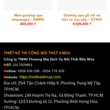
Nệm giường spa
Giường spa gỗ sồi có
(massage) – NSM01
hộc tủ cao cấp – GTK02
800,000
₫
9,500,000
₫
THIẾT KẾ THI CÔNG NỘI THẤT 4 MÙA
Công ty TNHH Thương Mại Dịch Vụ Nội Thất Bốn Mùa
M
ST:
0317829861
H
otline:
0908 636 098 - 0934 776 939
https://noithat4mua.com
W
ebsite:
Địa chỉ: 25/4 Tân Chánh Hiệp 8, Phường Trung Mỹ Tây,
TP.HCM.
Showroom: 199 Huỳnh Thị Na, Xã Đông Thạnh, TP.HCM.
Xưởng: 12/13 Đường số 11, Phường Bình Hưng Hòa,
TP.HCM.