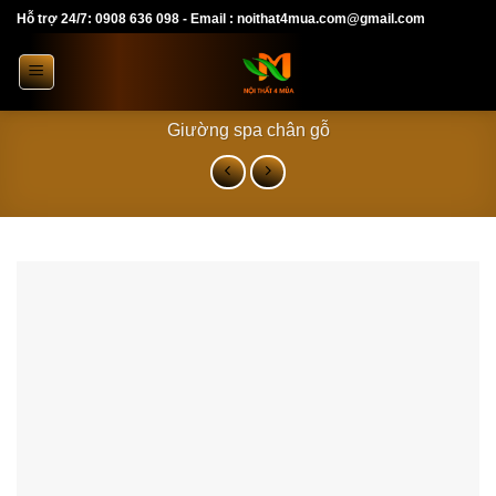
Skip
Hỗ trợ 24/7: 0908 636 098 - Email : noithat4mua.com@gmail.com
to
content
Giường spa chân gỗ