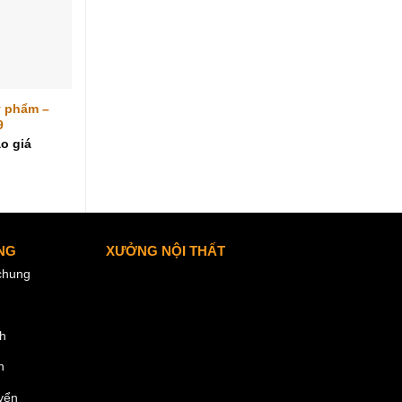
ỹ phẩm –
9
o giá
NG
XƯỞNG NỘI THẤT
 chung
nh
n
yển