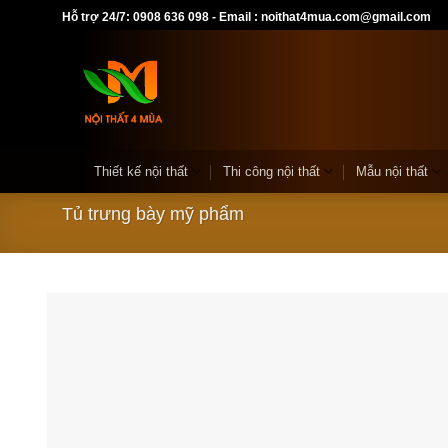
Skip
Hỗ trợ 24/7: 0908 636 098 - Email : noithat4mua.com@gmail.com
to
content
Thiết kế nội thất
Thi công nội thất
Mẫu nội thất
Tủ trưng bày mỹ phẩm