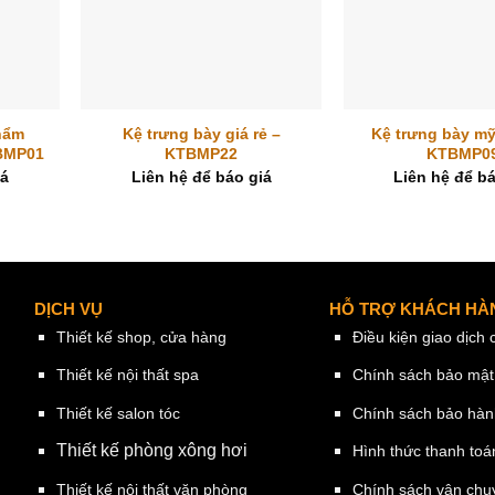
+
+
hẩm
Kệ trưng bày giá rẻ –
Kệ trưng bày m
BMP01
KTBMP22
KTBMP0
iá
Liên hệ để báo giá
Liên hệ để bá
DỊCH VỤ
HỖ TRỢ KHÁCH HÀ
Thiết kế shop, cửa hàng
Điều kiện giao dịch
Thiết kế nội thất spa
Chính sách bảo mật
Thiết kế salon tóc
Chính sách bảo hà
Thiết kế phòng xông hơi
Hình thức thanh toá
Thiết kế nội thất văn phòng
Chính sách vận chu