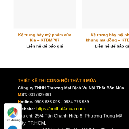
+
+
Kệ trưng bày mỹ phẩm cửa
Kệ trưng bày mỹ p
lùa – KTBMP07
khung mạ đồng – KT
Liên hệ để báo giá
Liên hệ để báo g
THIẾT KẾ THI CÔNG NỘI THẤT 4 MÙA
Công ty TNHH Thương Mại Dịch Vụ Nội Thất Bốn Mùa
M
ST:
0317829861
H
otline:
0908 636 098 - 0934 776 939
https://noithat4mua.com
W
ebsite:
Địa chỉ: 25/4 Tân Chánh Hiệp 8, Phường Trung Mỹ
Tìm đường
Tây, TP.HCM.