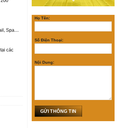
 200
Họ Tên:
ail, Spa…
Số Điện Thoại:
tại các
Nội Dung: