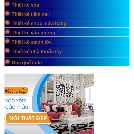
Thiết kế spa
Thiết kế tiệm nail
Thiết kế shop, cửa hàng
Thiết kế văn phòng
Thiết kế salon tóc
Thiết kế nhà thuốc tây
Bọc ghế sofa