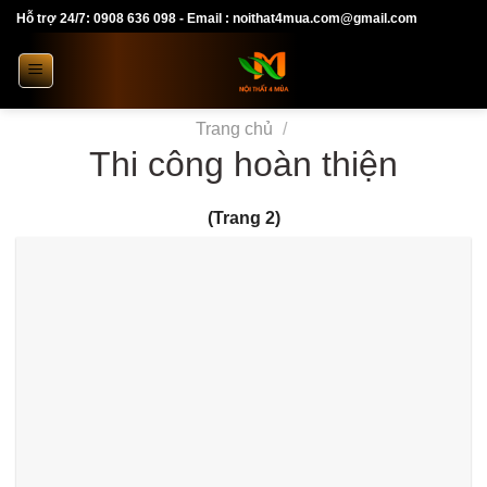
Skip
Hỗ trợ 24/7: 0908 636 098 - Email : noithat4mua.com@gmail.com
to
content
Trang chủ
/
Thi công hoàn thiện
(Trang 2)