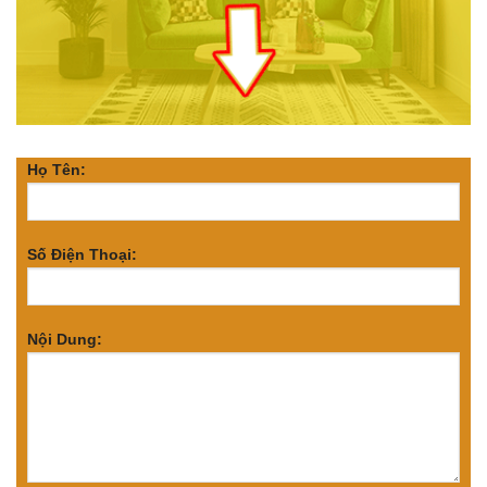
Họ Tên:
Số Điện Thoại:
Nội Dung: