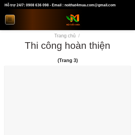
Skip
Hỗ trợ 24/7: 0908 636 098 - Email : noithat4mua.com@gmail.com
to
content
Trang chủ
/
Thi công hoàn thiện
(Trang 3)