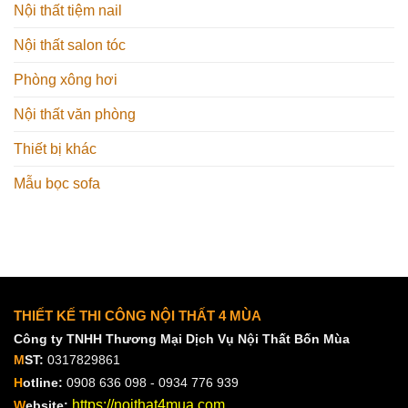
Nội thất tiệm nail
Nội thất salon tóc
Phòng xông hơi
Nội thất văn phòng
Thiết bị khác
Mẫu bọc sofa
THIẾT KẾ THI CÔNG NỘI THẤT 4 MÙA
Công ty TNHH Thương Mại Dịch Vụ Nội Thất Bốn Mùa
M
ST:
0317829861
H
otline:
0908 636 098 - 0934 776 939
https://noithat4mua.com
W
ebsite: