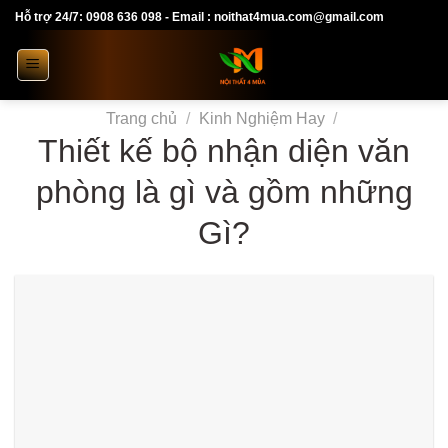
Skip
Hỗ trợ 24/7: 0908 636 098 - Email : noithat4mua.com@gmail.com
to
content
Trang chủ
/
Kinh Nghiệm Hay
/
Thiết kế bộ nhận diện văn
phòng là gì và gồm những
Gì?