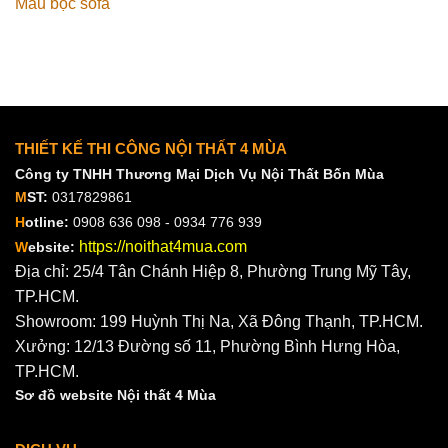
Mẫu bọc sofa
THIẾT KẾ THI CÔNG NỘI THẤT 4 MÙA
Công ty TNHH Thương Mại Dịch Vụ Nội Thất Bốn Mùa
M
ST:
0317829861
H
otline:
0908 636 098 - 0934 776 939
https://noithat4mua.com
W
ebsite:
Địa chỉ: 25/4 Tân Chánh Hiệp 8, Phường Trung Mỹ Tây,
TP.HCM.
Showroom: 199 Huỳnh Thị Na, Xã Đông Thạnh, TP.HCM.
Xưởng: 12/13 Đường số 11, Phường Bình Hưng Hòa,
TP.HCM.
Sơ đồ website Nội thất 4 Mùa