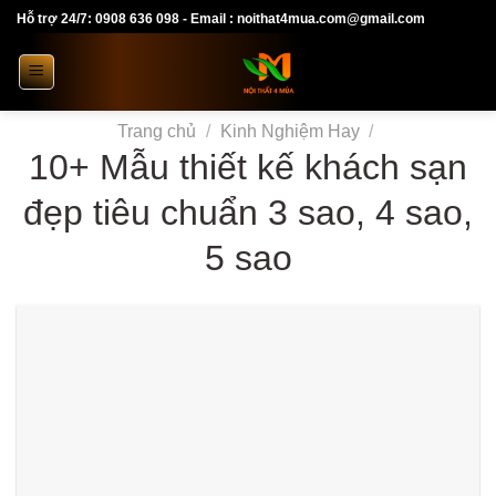
Skip
Hỗ trợ 24/7: 0908 636 098 - Email : noithat4mua.com@gmail.com
to
content
Trang chủ
/
Kinh Nghiệm Hay
/
10+ Mẫu thiết kế khách sạn
đẹp tiêu chuẩn 3 sao, 4 sao,
5 sao