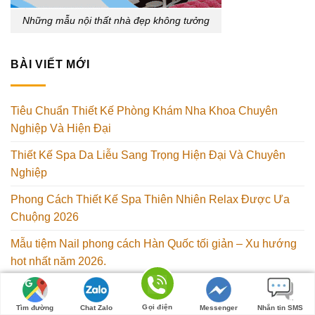
Những mẫu nội thất nhà đẹp không tưởng
BÀI VIẾT MỚI
Tiêu Chuẩn Thiết Kế Phòng Khám Nha Khoa Chuyên
Nghiệp Và Hiện Đại
Thiết Kế Spa Da Liễu Sang Trọng Hiện Đại Và Chuyên
Nghiệp
Phong Cách Thiết Kế Spa Thiên Nhiên Relax Được Ưa
Chuộng 2026
Mẫu tiệm Nail phong cách Hàn Quốc tối giản – Xu hướng
hot nhất năm 2026.
Bọc Ghế Sofa Bệnh Viện Chuyên Nghiệp – Giải Pháp
Chuẩn Sạch Khu Bệnh
Gọi điện
Tìm đường
Chat Zalo
Messenger
Nhắn tin SMS