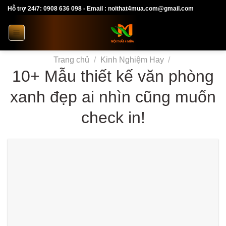
Skip
Hỗ trợ 24/7: 0908 636 098 - Email : noithat4mua.com@gmail.com
to
content
Trang chủ
/
Kinh Nghiệm Hay
/
10+ Mẫu thiết kế văn phòng
xanh đẹp ai nhìn cũng muốn
check in!