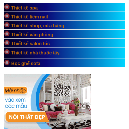
Thiết kế spa
Thiết kế tiệm nail
Thiết kế shop, cửa hàng
Thiết kế văn phòng
Thiết kế salon tóc
Thiết kế nhà thuốc tây
Bọc ghế sofa