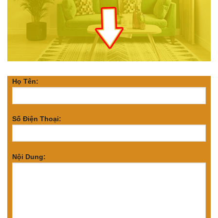
Họ Tên:
Số Điện Thoại:
Nội Dung: